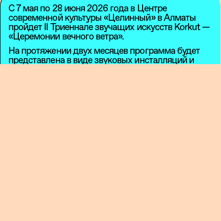
С 7 мая по 28 июня 2026 года в Центре
современной культуры «Целинный» в Алматы
пройдет II Триеннале звучащих искусств Korkut —
«Церемонии вечного ветра».
На протяжении двух месяцев программа будет
представлена в виде звуковых инсталляций и
живых выступлений; сессий совместного
прослушивания и звуковых прогулок; гибридных
лекций; дискуссий и воркшопов; телесных
перформансов, коллективных ритуалов и
исследований сред, где звук отсутствует — или
даже невозможен.
В рамках триеннале пройдет серия практических
воркшопов, которые можно посещать отдельно
или приобрести единый абонемент на все
занятия.
Стоимость:
— двухдневный воркшоп: 6 000 тг
— полный абонемент (4 воркшопа, II Korkut Sonic
Arts Triennale): 20 000 тг