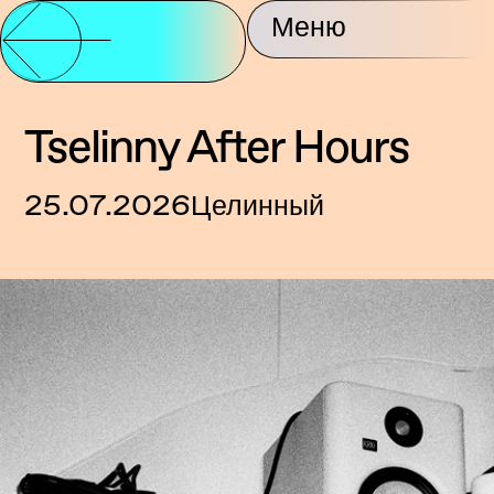
Партнерство и
Меню
О центре
Контакты
поддержка
Tselinny After Hours
25.07.2026
Целинный