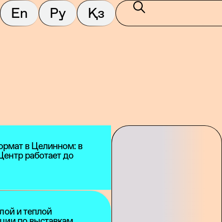
En
Ру
Қз
формат в Целинном: в
Центр работает до
лой и теплой
ции по выставкам,