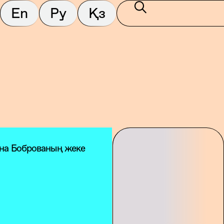
En
Ру
Қз
ина Боброваның жеке