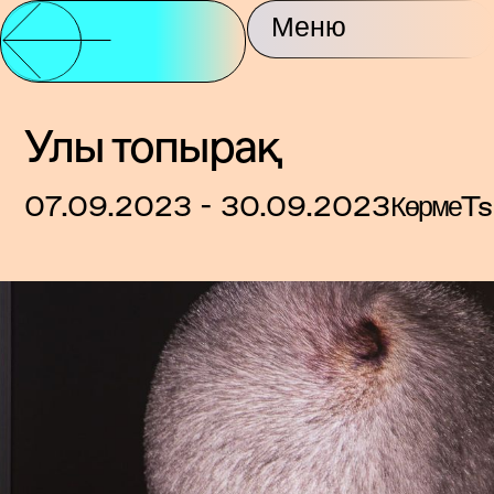
Серіктестік пен
Меню
Орталық туралы
Байланыс
қолдау
Улы топырақ
07.09.2023 - 30.09.2023
Көрме
Ts