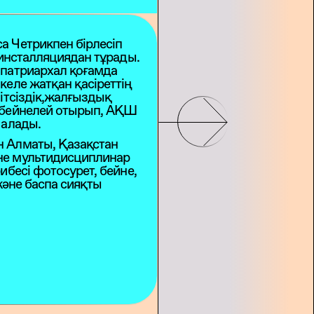
 Четрикпен бірлесіп
 инсталляциядан тұрады.
 патриархал қоғамда
келе жатқан қасіреттің
ітсіздік,жалғыздық
 бейнелей отырып, АҚШ
 алады.
 Алматы, Қазақстан
не мультидисциплинар
ибесі фотосурет, бейне,
және баспа сияқты