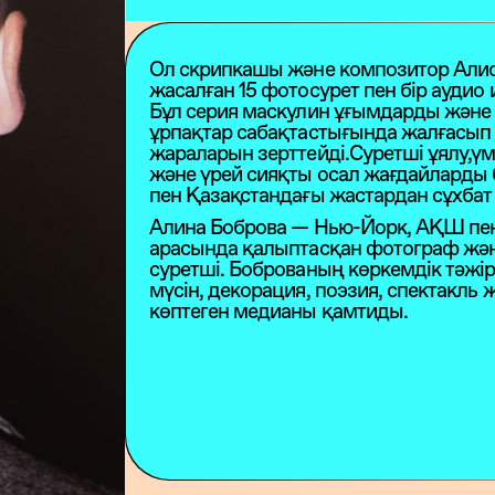
Ол скрипкашы және композитор Алиса
жасалған 15 фотосурет пен бір аудио
Бұл серия маскулин ұғымдарды және
ұрпақтар сабақтастығында жалғасып 
жараларын зерттейді.Суретші ұялу,үм
және үрей сияқты осал жағдайларды
пен Қазақстандағы жастардан сұхбат
Алина Боброва — Нью-Йорк, АҚШ пен
арасында қалыптасқан фотограф жә
суретші. Боброваның көркемдік тәжір
мүсін, декорация, поэзия, спектакль 
көптеген медианы қамтиды.