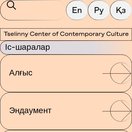
En
Ру
Қз
Іс-шаралар
Алғыс
Эндаумент