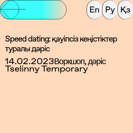
En
Ру
Қз
Speed dating: қауіпсіз кеңістіктер
туралы дәріс
14.02.2023
Воркшоп, дәрiс
Tselinny Temporary