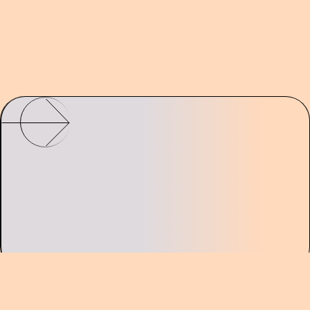
Бағдарлама достарымыз — @opensourcinglove