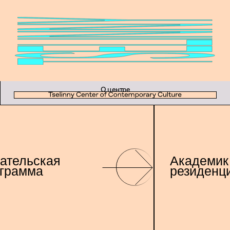
Документация
О центре
ательская
Академик
грамма
резиденц