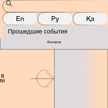
Горизонт
En
Ру
Қз
Магазин
Прошедшие события
Контакты
 в
ии