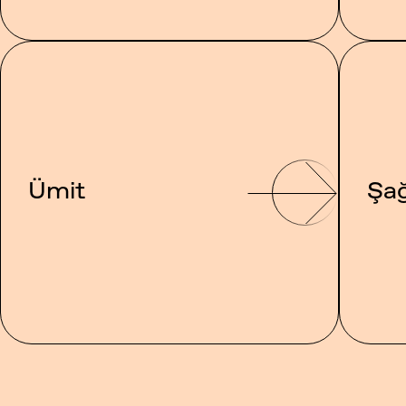
Ümit
Şağ