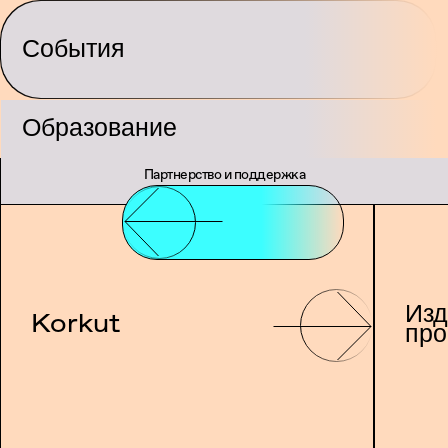
События
Проекты
Образование
Партнерство и поддержка
Изд
Korkut
про