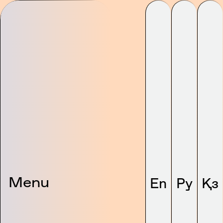
Menu
En
Ру
Қз