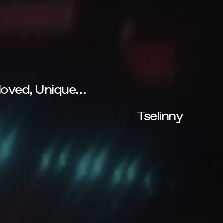
eloved, Unique…
Tselinny