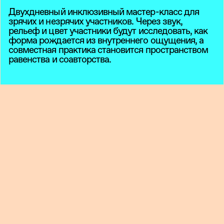
Двухдневный инклюзивный мастер-класс для
зрячих и незрячих участников. Через звук,
рельеф и цвет участники будут исследовать, как
форма рождается из внутреннего ощущения, а
совместная практика становится пространством
равенства и соавторства.
Приглашаем на двухдневный мастер-класс
«Свобода воспринимать» в Целинном.
Это художественная практика, в которой зрение
перестает быть главным способом восприятия.
Музыка становится источником формы, рельеф
помогает почувствовать композицию, а цвет
рождается из внутреннего ощущения. В центре
занятия — попытка проследить, как звук может
перейти в форму, форма — в рельеф, а рельеф —
в цвет.
Мастер-класс построен как совместная работа
художников и незрячих участников. Мы