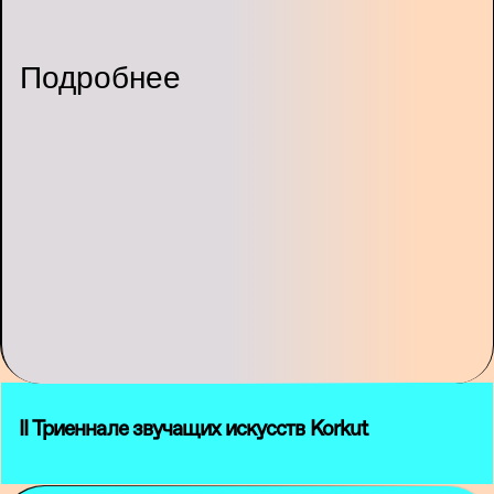
Подробнее
II Триеннале звучащих искусств Korkut