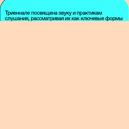
Триеннале посвящена звуку и практикам
слушания, рассматривая их как ключевые формы
знания, памяти и коллективного опыта. В течение
восьми недель проект объединит звуковые
инсталляции, перформансы, концерты, звуковые
прогулки, воркшопы, лекции и дискуссии,
создавая открытую платформу для художников,
работающих на пересечении музыки, искусства и
исследования.
В центре внимания — взаимоотношения звука и
ветра как физического, культурного и
метафорического явления. Кураторы проекта —
Ануар Дуйсенбинов
(Казахстан),
Мадина
Садыбекова
(Казахстан) и
Стас Шарифулла
(Швейцария) — предлагают рассматривать ветер
как акустическую среду, силу, ускользающую от
контроля, и форму присутствия, которая
проявляется даже через отсутствие звука.
Концертная программа Триеннале состоит из
десяти эпизодов, каждый из которых раскрывает
различные состояния ветра. Открытие 7 мая