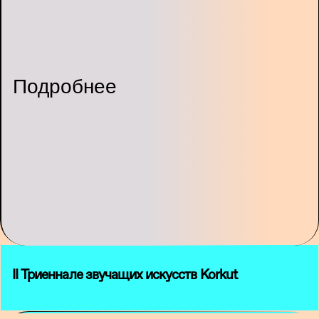
Подробнее
II Триеннале звучащих искусств Korkut