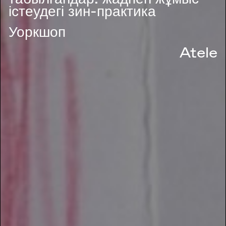
істеудегі зин-практика
Уоркшоп
Atele