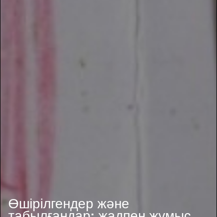
Өшірілгендер және
табылғандар: жадпен жұмыс