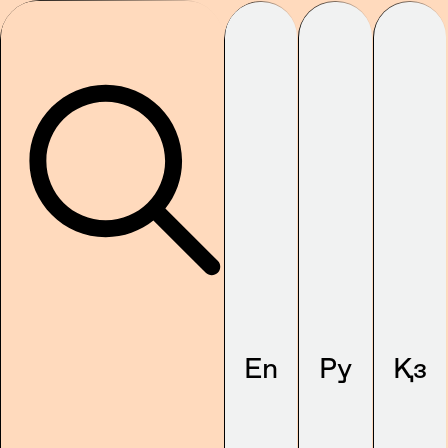
En
Ру
Қз